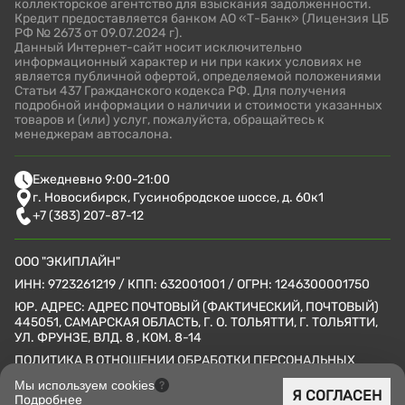
коллекторское агентство для взыскания задолженности.
Кредит предоставляется банком АО «Т-Банк» (
Лицензия ЦБ
РФ № 2673 от 09.07.2024 г
).
Данный Интернет-сайт носит исключительно
информационный характер и ни при каких условиях не
является публичной офертой, определяемой положениями
Статьи 437 Гражданского кодекса РФ. Для получения
подробной информации о наличии и стоимости указанных
товаров и (или) услуг, пожалуйста, обращайтесь к
менеджерам автосалона.
Ежедневно 9:00-21:00
г. Новосибирск, Гусинобродское шоссе, д. 60к1
+7 (383) 207-87-12
ООО "ЭКИПЛАЙН"
ИНН: 9723261219 / КПП: 632001001 / ОГРН: 1246300001750
ЮР. АДРЕС: АДРЕС ПОЧТОВЫЙ (ФАКТИЧЕСКИЙ, ПОЧТОВЫЙ)
445051, САМАРСКАЯ ОБЛАСТЬ, Г. О. ТОЛЬЯТТИ, Г. ТОЛЬЯТТИ,
УЛ. ФРУНЗЕ, ВЛД. 8 , КОМ. 8-14
ПОЛИТИКА В ОТНОШЕНИИ ОБРАБОТКИ ПЕРСОНАЛЬНЫХ
ДАННЫХ
Мы используем cookies
Я СОГЛАСЕН
СОГЛАСИЕ НА РЕКЛАМНУЮ РАССЫЛКУ
Подробнее