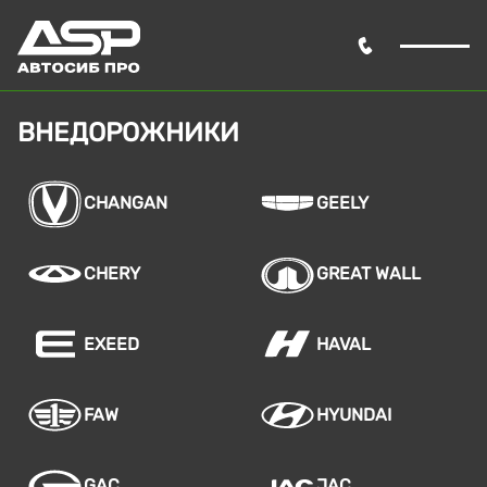
ВНЕДОРОЖНИКИ
CHANGAN
GEELY
CHERY
GREAT WALL
EXEED
HAVAL
FAW
HYUNDAI
GAC
JAC